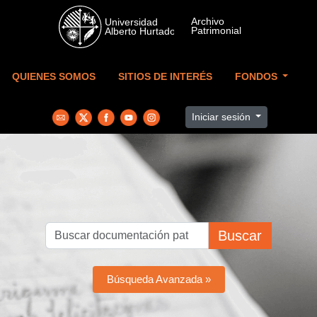
Skip to main content
QUIENES SOMOS
SITIOS DE INTERÉS
FONDOS
Iniciar sesión
Buscar
Búsqueda Avanzada »