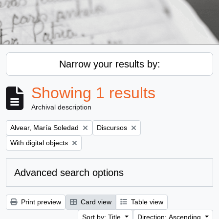
Narrow your results by:
Showing 1 results
Archival description
Remove filter:
Remove filter:
Alvear, María Soledad
Discursos
Remove filter:
With digital objects
Advanced search options
Print preview
Card view
Table view
Sort by: Title
Direction: Ascending