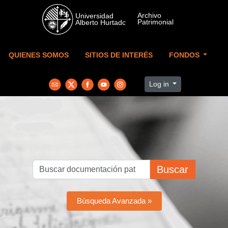
Skip to main content
QUIENES SOMOS
SITIOS DE INTERÉS
FONDOS
Log in
Buscar
Búsqueda Avanzada »