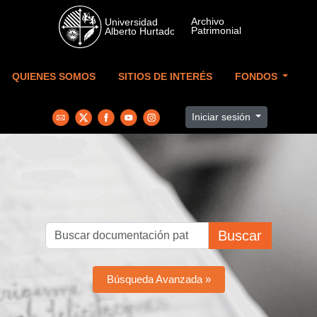
Skip to main content
QUIENES SOMOS
SITIOS DE INTERÉS
FONDOS
Iniciar sesión
Buscar
Búsqueda Avanzada »