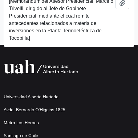
[Memorándum del Asesor Presidencial, Marcelo
Add t
Trivelli, dirigido al Jefe de Gabinete
Presidencial, mediante el cual remite
antecedentes relacionados a materia de
inversiones en la Planta Termoeléctrica de
Tocopilla]
Universidad Alberto Hurtado
Avda. Bernardo O’Higgins 1825
Metro Los Héroes
Santiago de Chile