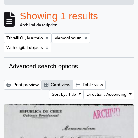
, 1 results
Showing 1 results
Archival description
Remove filter:
Remove filter:
Trivelli O., Marcelo
Memorándum
Remove filter:
With digital objects
Advanced search options
Print preview
Card view
Table view
Sort by: Title
Direction: Ascending