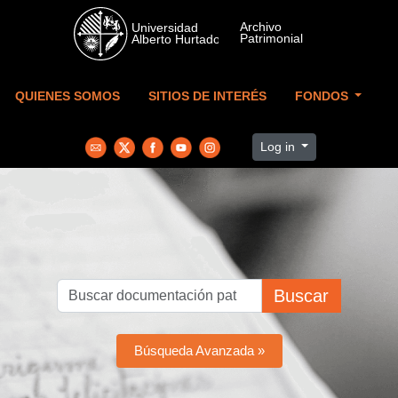
Skip to main content
QUIENES SOMOS
SITIOS DE INTERÉS
FONDOS
Log in
Buscar
Búsqueda Avanzada »