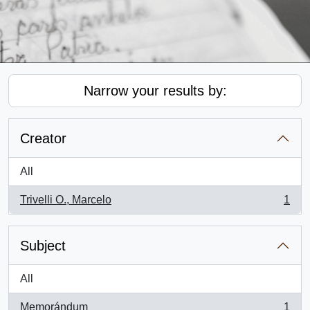
Narrow your results by:
Creator
All
Trivelli O., Marcelo
1
, 1 results
Subject
All
Memorándum
1