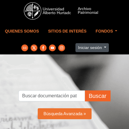
Skip to main content
QUIENES SOMOS
SITIOS DE INTERÉS
FONDOS
Iniciar sesión
Buscar
Búsqueda Avanzada »