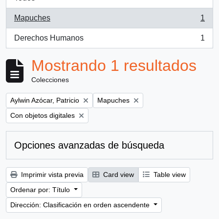
Mapuches
1
, 1 resultados
Derechos Humanos
1
, 1 resultados
Mostrando 1 resultados
Colecciones
Remove filter:
Remove filter:
Aylwin Azócar, Patricio
Mapuches
Remove filter:
Con objetos digitales
Opciones avanzadas de búsqueda
Imprimir vista previa
Card view
Table view
Ordenar por: Título
Dirección: Clasificación en orden ascendente