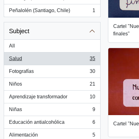
, 1 results
Peñalolén (Santiago, Chile)
1
, 1 results
Cartel "Nue
Subject
finales"
All
Salud
35
, 35 results
Fotografías
30
, 30 results
Niños
21
, 21 results
Aprendizaje transformador
10
, 10 results
Niñas
9
, 9 results
Educación antialcohólica
6
Cartel "Nue
, 6 results
Alimentación
5
, 5 results