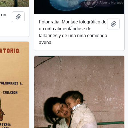
 con
Add to clipboard
Fotografía: Montaje fotográfico de
Add t
un niño alimentándose de
tallarines y de una niña comiendo
avena