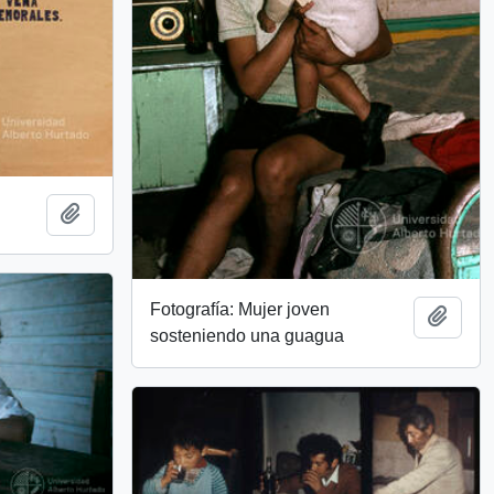
Add to clipboard
Fotografía: Mujer joven
Add t
sosteniendo una guagua