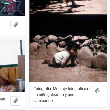
Add to clipboard
Fotografía: Montaje fotográfico de
Add t
un niño gateando y uno
pan
Add to clipboard
caminando