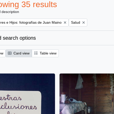
wing 35 results
l description
Remove filter:
es e Hijos: fotografías de Juan Maino
Salud
 search options
ew
Card view
Table view