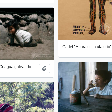
Cartel "Aparato circulatorio"
: Guagua gateando
Add to clipboard