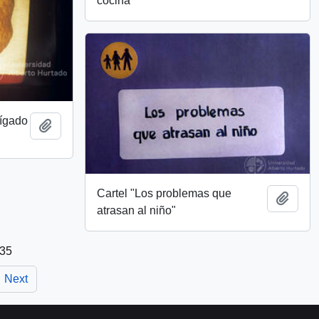
cocina
hígado
Add to clipboard
Cartel "Los problemas que
Add t
atrasan al niño"
 35
Next