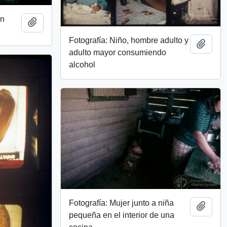
un
Add to clipboard
Fotografía: Niño, hombre adulto y
Add t
adulto mayor consumiendo
alcohol
Fotografía: Mujer junto a niña
Add t
pequeña en el interior de una