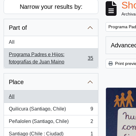
Sho
Narrow your results by:
Archiva
Remove filter:
Part of
Programa Padr
All
Advanced
Programa Padres e Hijos:
35
, 35 results
fotografías de Juan Maino
Print previ
Place
All
Quilicura (Santiago, Chile)
9
, 9 results
Peñalolen (Santiago, Chile)
2
, 2 results
Santiago (Chile : Ciudad)
1