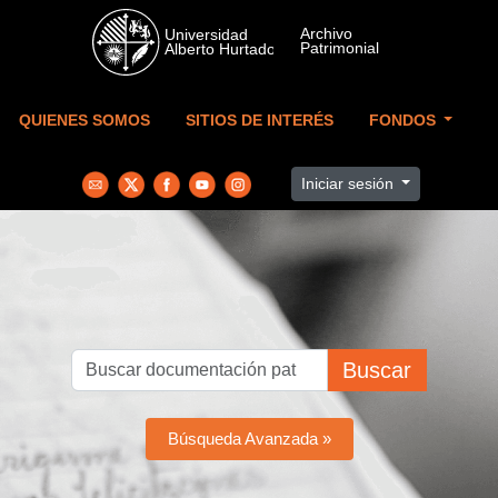
Skip to main content
QUIENES SOMOS
SITIOS DE INTERÉS
FONDOS
Iniciar sesión
Buscar
Búsqueda Avanzada »