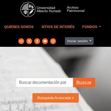
Skip to main content
QUIENES SOMOS
SITIOS DE INTERÉS
FONDOS
Iniciar sesión
Buscar
Búsqueda Avanzada »