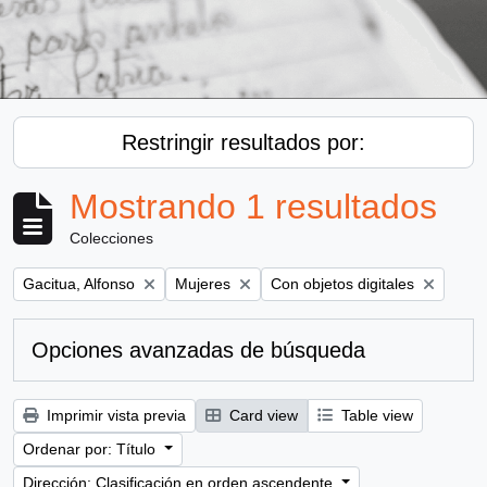
Restringir resultados por:
Mostrando 1 resultados
Colecciones
Remove filter:
Remove filter:
Remove filter:
Gacitua, Alfonso
Mujeres
Con objetos digitales
Opciones avanzadas de búsqueda
Imprimir vista previa
Card view
Table view
Ordenar por: Título
Dirección: Clasificación en orden ascendente