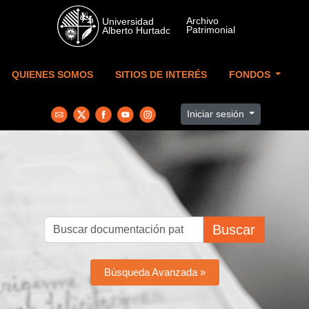
Skip to main content
QUIENES SOMOS
SITIOS DE INTERÉS
FONDOS
Iniciar sesión
Buscar
Búsqueda Avanzada »