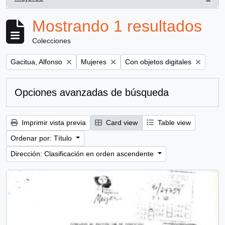
, 1 resultados
Mostrando 1 resultados
Colecciones
Remove filter:
Remove filter:
Remove filter:
Gacitua, Alfonso
Mujeres
Con objetos digitales
Opciones avanzadas de búsqueda
Imprimir vista previa
Card view
Table view
Ordenar por: Título
Dirección: Clasificación en orden ascendente