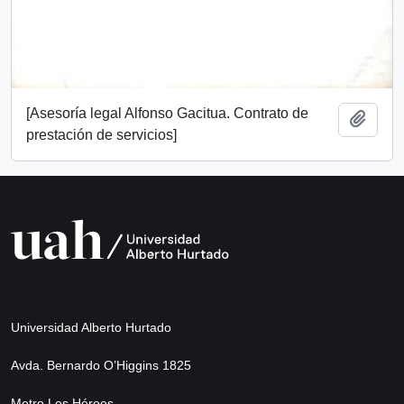
[Asesoría legal Alfonso Gacitua. Contrato de
Añadi
prestación de servicios]
Universidad Alberto Hurtado
Avda. Bernardo O’Higgins 1825
Metro Los Héroes