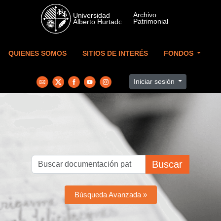
Skip to main content
QUIENES SOMOS
SITIOS DE INTERÉS
FONDOS
Iniciar sesión
Buscar
Búsqueda Avanzada »