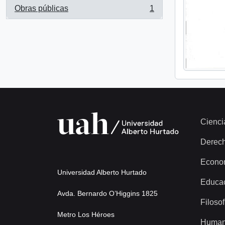
Obras públicas
1
, 1 resultados
Cienci
Derec
Econo
Universidad Alberto Hurtado
Educa
Avda. Bernardo O’Higgins 1825
Filosof
Metro Los Héroes
Human