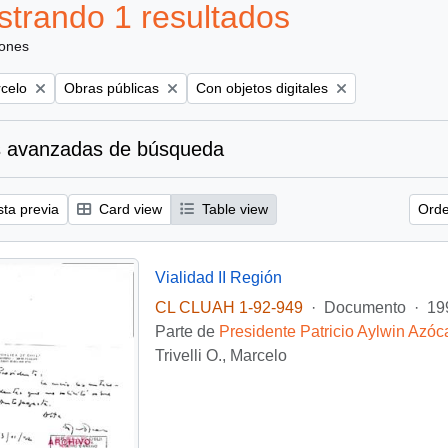
trando 1 resultados
iones
Remove filter:
Remove filter:
rcelo
Obras públicas
Con objetos digitales
 avanzadas de búsqueda
sta previa
Card view
Table view
Orde
Vialidad II Región
CL CLUAH 1-92-949
·
Documento
·
19
Parte de
Presidente Patricio Aylwin Azóc
Trivelli O., Marcelo