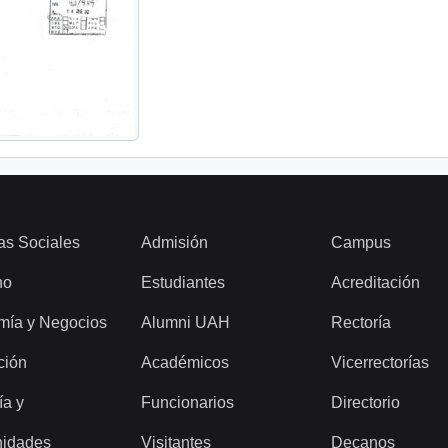
as Sociales
Admisión
Campus
ho
Estudiantes
Acreditación
mía y Negocios
Alumni UAH
Rectoría
ción
Académicos
Vicerrectorías
ía y
Funcionarios
Directorio
idades
Visitantes
Decanos