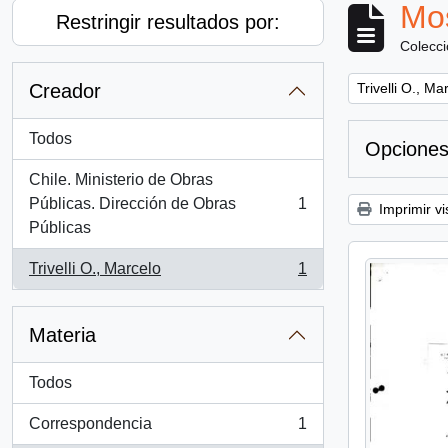
Mos
Restringir resultados por:
Colecc
Remove filter:
Creador
Trivelli O., Ma
Todos
Opciones
Chile. Ministerio de Obras
Públicas. Dirección de Obras
1
Imprimir vi
, 1 resultados
Públicas
Trivelli O., Marcelo
1
, 1 resultados
Materia
Todos
Correspondencia
1
, 1 resultados