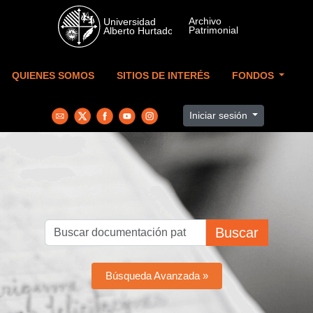
Skip to main content
QUIENES SOMOS
SITIOS DE INTERÉS
FONDOS
Iniciar sesión
Buscar
Búsqueda Avanzada »