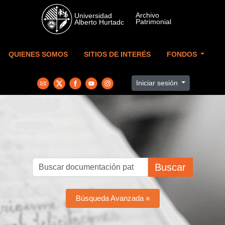
Skip to main content
QUIENES SOMOS
SITIOS DE INTERÉS
FONDOS
Iniciar sesión
Buscar
Búsqueda Avanzada »