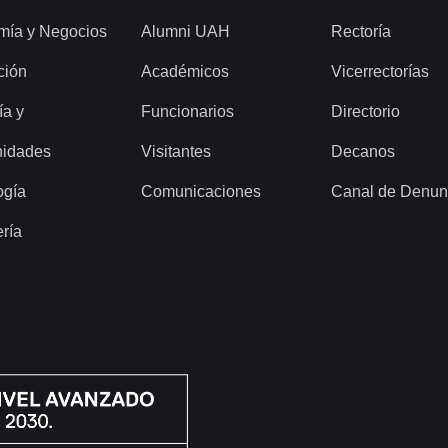
mía y Negocios
Alumni UAH
Rectoría
ción
Académicos
Vicerrectorías
ía y
Funcionarios
Directorio
idades
Visitantes
Decanos
ogía
Comunicaciones
Canal de Denun
ería