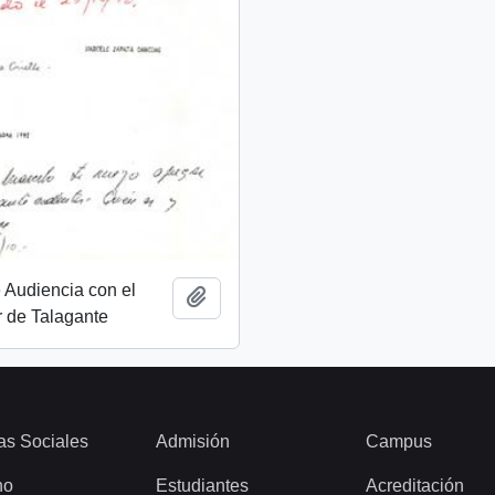
e Audiencia con el
Añadir al portapapeles
 de Talagante
as Sociales
Admisión
Campus
ho
Estudiantes
Acreditación