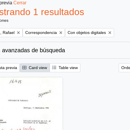
 previa
Cerrar
trando 1 resultados
iones
Remove filter:
Remove filter:
, Rafael
Correspondencia
Con objetos digitales
 avanzadas de búsqueda
sta previa
Card view
Table view
Orde