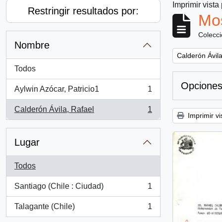
Imprimir vista
Restringir resultados por:
Mos
Colecc
Nombre
Remove filter:
Calderón Ávila
Todos
Opciones
Aylwin Azócar, Patricio1
1
, 1 resultados
Calderón Ávila, Rafael
1
, 1 resultados
Imprimir vi
Lugar
Todos
Santiago (Chile : Ciudad)
1
, 1 resultados
Talagante (Chile)
1
, 1 resultados