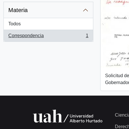
Materia
Todos
Correspondencia
1
, 1 resultados
Solicitud d
Gobernador
Cienci
Derec