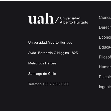
Cienci
Derec
Econo
Universidad Alberto Hurtado
Educa
Avda. Bernardo O’Higgins 1825
Filosof
Metro Los Héroes
Human
Santiago de Chile
Psicol
Teléfono +56 2 2692 0200
Ingeni