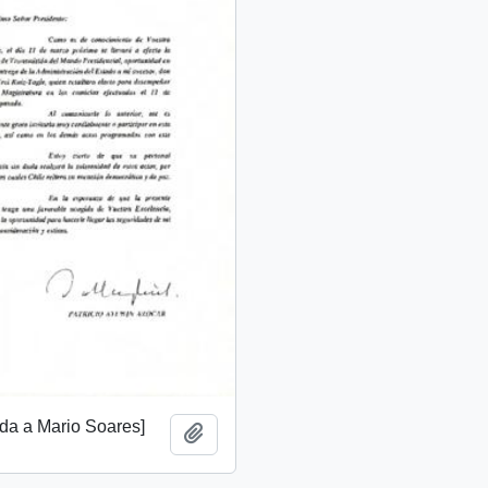
gida a Mario Soares]
Añadir al portapapeles