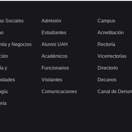
as Sociales
Admisión
Campus
ho
Estudiantes
Acreditación
mía y Negocios
Alumni UAH
Rectoría
ción
Académicos
Vicerrectorías
ía y
Funcionarios
Directorio
idades
Visitantes
Decanos
ogía
Comunicaciones
Canal de Denun
ería