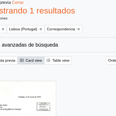
 previa
Cerrar
trando 1 resultados
iones
Remove filter:
Remove filter:
Lisboa (Portugal)
Correspondencia
 avanzadas de búsqueda
sta previa
Card view
Table view
Orde