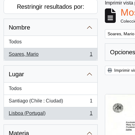
Imprimir vista
Restringir resultados por:
Mos
Colecc
Nombre
Remove filter:
Soares, Mario
Todos
Opciones
Soares, Mario
1
, 1 resultados
Imprimir vi
Lugar
Todos
Santiago (Chile : Ciudad)
1
, 1 resultados
Lisboa (Portugal)
1
, 1 resultados
Materia