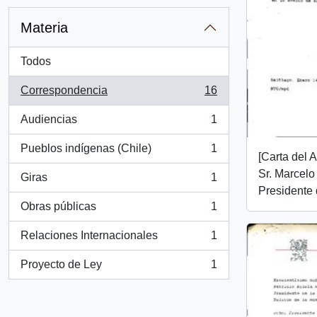
Materia
Todos
Correspondencia
16
, 16 resultados
Audiencias
1
, 1 resultados
Pueblos indígenas (Chile)
1
, 1 resultados
[Carta del 
Sr. Marcelo T
Giras
1
, 1 resultados
Presidente 
Obras públicas
1
, 1 resultados
Relaciones Internacionales
1
, 1 resultados
Proyecto de Ley
1
, 1 resultados