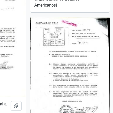
Americanos]
al a
Añadir al portapapeles