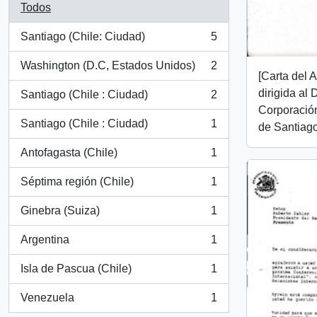
Todos
Santiago (Chile: Ciudad)
5
, 5 resultados
Washington (D.C, Estados Unidos)
2
, 2 resultados
[Carta del 
dirigida al 
Santiago (Chile : Ciudad)
2
, 2 resultados
Corporación
Santiago (Chile : Ciudad)
1
de Santiago
, 1 resultados
Antofagasta (Chile)
1
, 1 resultados
Séptima región (Chile)
1
, 1 resultados
Ginebra (Suiza)
1
, 1 resultados
Argentina
1
, 1 resultados
Isla de Pascua (Chile)
1
, 1 resultados
Venezuela
1
, 1 resultados