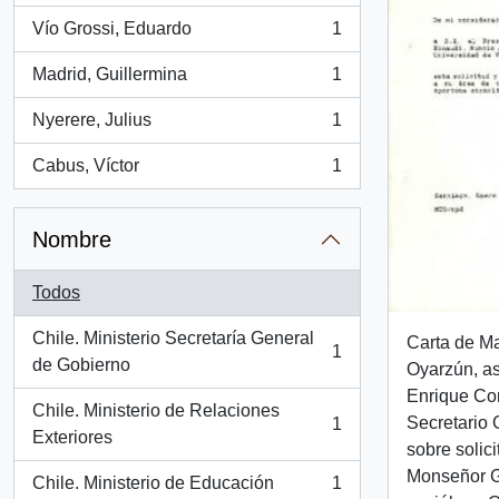
Vío Grossi, Eduardo
1
, 1 resultados
Madrid, Guillermina
1
, 1 resultados
Nyerere, Julius
1
, 1 resultados
Cabus, Víctor
1
, 1 resultados
Nombre
Todos
Chile. Ministerio Secretaría General
Carta de Ma
1
, 1 resultados
de Gobierno
Oyarzún, as
Enrique Cor
Chile. Ministerio de Relaciones
Secretario 
1
, 1 resultados
Exteriores
sobre solic
Monseñor Gi
Chile. Ministerio de Educación
1
, 1 resultados