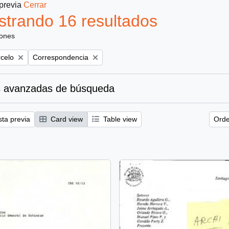
 previa
Cerrar
trando 16 resultados
iones
Remove filter:
rcelo
Correspondencia
 avanzadas de búsqueda
sta previa
Card view
Table view
Orde