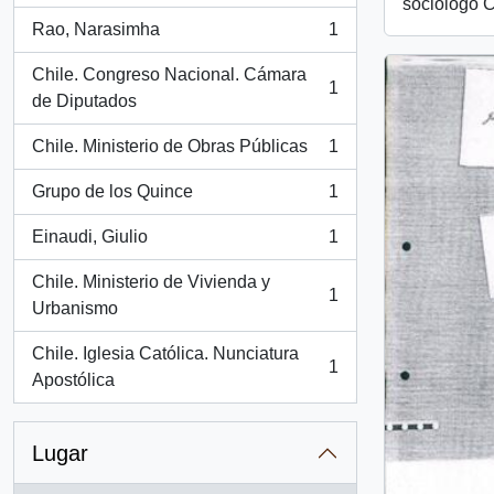
sociólogo C
Rao, Narasimha
1
, 1 resultados
Chile. Congreso Nacional. Cámara
1
, 1 resultados
de Diputados
Chile. Ministerio de Obras Públicas
1
, 1 resultados
Grupo de los Quince
1
, 1 resultados
Einaudi, Giulio
1
, 1 resultados
Chile. Ministerio de Vivienda y
1
, 1 resultados
Urbanismo
Chile. Iglesia Católica. Nunciatura
1
, 1 resultados
Apostólica
Lugar