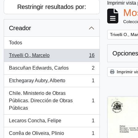
Imprimir vista
Restringir resultados por:
Mos
Colecc
Creador
Remove filter:
Trivelli O., Ma
Todos
Opciones
Trivelli O., Marcelo
16
, 16 resultados
Bascuñan Edwards, Carlos
2
, 2 resultados
Imprimir vi
Etchegaray Aubry, Alberto
1
, 1 resultados
Chile. Ministerio de Obras
Públicas. Dirección de Obras
1
, 1 resultados
Públicas
Lecaros Concha, Felipe
1
, 1 resultados
Corrêa de Oliveira, Plinio
1
, 1 resultados