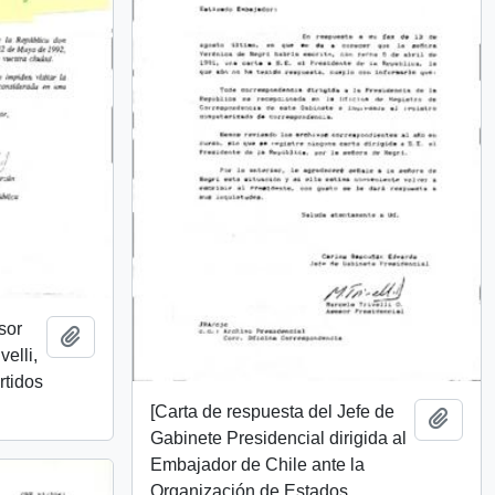
sor
Añadir al portapapeles
velli,
rtidos
[Carta de respuesta del Jefe de
Añadi
Gabinete Presidencial dirigida al
Embajador de Chile ante la
Organización de Estados