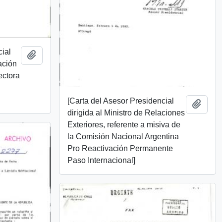
cial
Añadir al portapapeles
ación
ectora
[Carta del Asesor Presidencial
Añadi
dirigida al Ministro de Relaciones
Exteriores, referente a misiva de
la Comisión Nacional Argentina
Pro Reactivación Permanente
Paso Internacional]