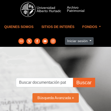
Skip to main content
QUIENES SOMOS
SITIOS DE INTERÉS
FONDOS
Iniciar sesión
Buscar
Búsqueda Avanzada »