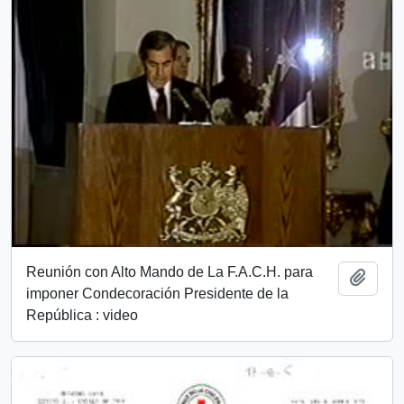
Reunión con Alto Mando de La F.A.C.H. para
Add t
imponer Condecoración Presidente de la
República : video