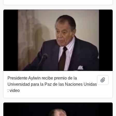
Presidente Aylwin recibe premio de la
Add t
Universidad para la Paz de las Naciones Unidas
: video