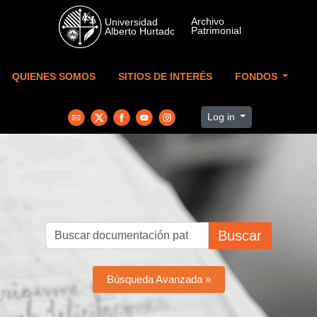
Skip to main content
QUIENES SOMOS
SITIOS DE INTERÉS
FONDOS
Log in
Buscar
Búsqueda Avanzada »