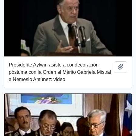
Presidente Aylwin asiste a condecoración
Add t
póstuma con la Orden al Mérito Gabriela Mistral
a Nemesio Antúnez: video