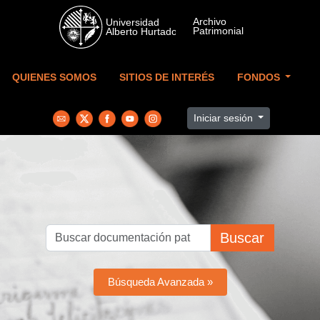
Skip to main content
QUIENES SOMOS
SITIOS DE INTERÉS
FONDOS
Iniciar sesión
Buscar
Búsqueda Avanzada »