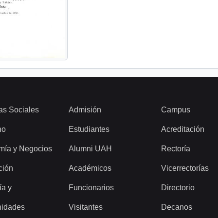
as Sociales
Admisión
Campus
ho
Estudiantes
Acreditación
mía y Negocios
Alumni UAH
Rectoría
ción
Académicos
Vicerrectorías
ía y
Funcionarios
Directorio
idades
Visitantes
Decanos