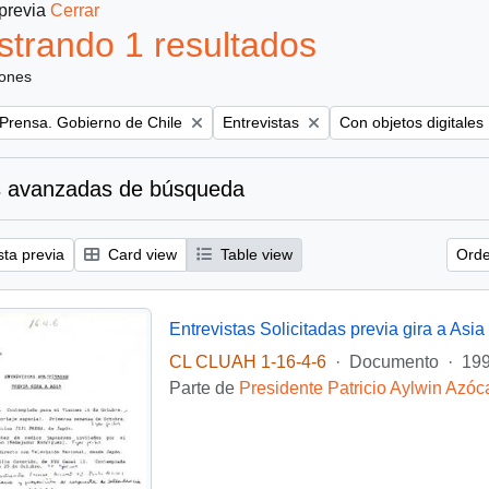
 previa
Cerrar
trando 1 resultados
iones
Remove filter:
Remove filter:
 Prensa. Gobierno de Chile
Entrevistas
Con objetos digitales
 avanzadas de búsqueda
sta previa
Card view
Table view
Orde
Entrevistas Solicitadas previa gira a Asia
CL CLUAH 1-16-4-6
·
Documento
·
199
Parte de
Presidente Patricio Aylwin Azóc