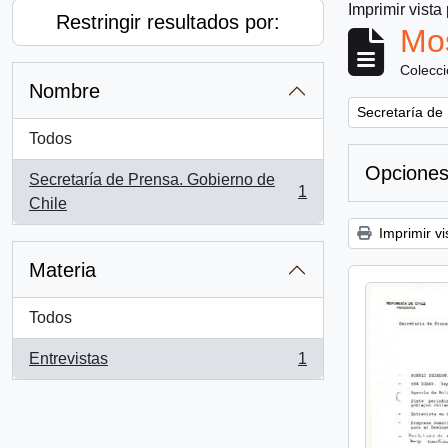
Imprimir vista
Restringir resultados por:
Mos
Colecc
Nombre
Remove filter:
Secretaría de
Todos
Opciones
Secretaría de Prensa. Gobierno de
1
, 1 resultados
Chile
Imprimir vi
Materia
Todos
Entrevistas
1
, 1 resultados