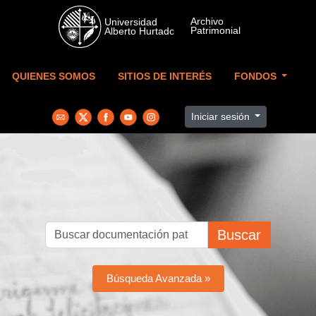
Skip to main content
QUIENES SOMOS
SITIOS DE INTERÉS
FONDOS
Iniciar sesión
Buscar
Búsqueda Avanzada »