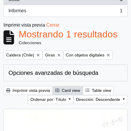
, 1 resultados
Informes
1
, 1 resultados
Imprimir vista previa
Cerrar
Mostrando 1 resultados
Colecciones
Remove filter:
Remove filter:
Remove filter:
Caldera (Chile)
Giras
Con objetos digitales
Opciones avanzadas de búsqueda
Imprimir vista previa
Card view
Table view
Ordenar por: Título
Dirección: Descendente