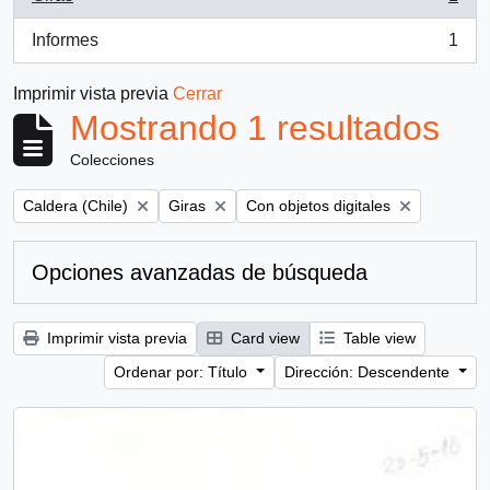
, 1 resultados
Informes
1
, 1 resultados
Imprimir vista previa
Cerrar
Mostrando 1 resultados
Colecciones
Remove filter:
Remove filter:
Remove filter:
Caldera (Chile)
Giras
Con objetos digitales
Opciones avanzadas de búsqueda
Imprimir vista previa
Card view
Table view
Ordenar por: Título
Dirección: Descendente