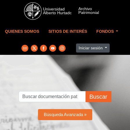
Skip to main content
QUIENES SOMOS
SITIOS DE INTERÉS
FONDOS
Iniciar sesión
Buscar
Búsqueda Avanzada »