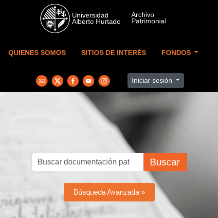
Skip to main content
QUIENES SOMOS
SITIOS DE INTERÉS
FONDOS
Iniciar sesión
Buscar
Búsqueda Avanzada »