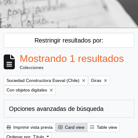
Restringir resultados por:
Mostrando 1 resultados
Colecciones
Remove filter:
Remove filter:
Sociedad Constructora Eseval (Chile)
Giras
Remove filter:
Con objetos digitales
Opciones avanzadas de búsqueda
Imprimir vista previa
Card view
Table view
Ordenar por: Título