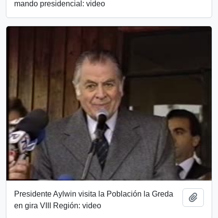
mando presidencial: video
Presidente Aylwin visita la Población la Greda
Add t
en gira VIII Región: video