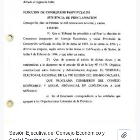
Sesión Ejecutiva del Consejo Económico y
Add t