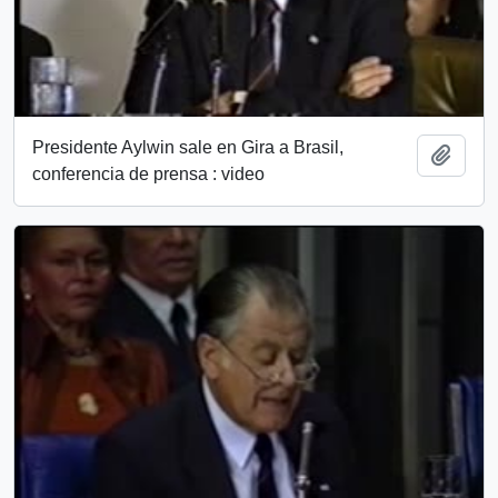
Presidente Aylwin sale en Gira a Brasil,
Add t
conferencia de prensa : video