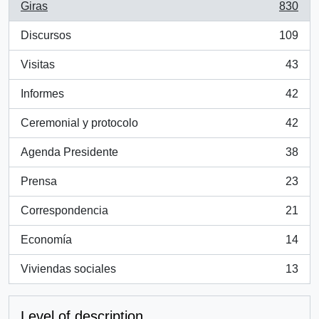
Giras
830
, 830 results
Discursos
109
, 109 results
Visitas
43
, 43 results
Informes
42
, 42 results
Ceremonial y protocolo
42
, 42 results
Agenda Presidente
38
, 38 results
Prensa
23
, 23 results
Correspondencia
21
, 21 results
Economía
14
, 14 results
Viviendas sociales
13
, 13 results
Level of description