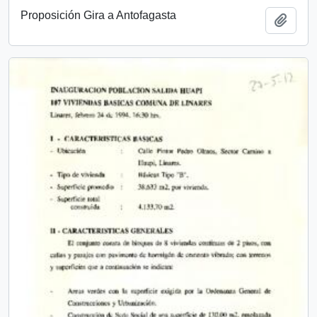
Proposición Gira a Antofagasta
Add t