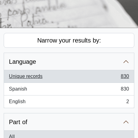
Narrow your results by:
Language
Unique records
830
, 830 results
Spanish
830
, 830 results
English
2
, 2 results
Part of
All