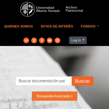
Skip to main content
QUIENES SOMOS
SITIOS DE INTERÉS
FONDOS
Log in
Buscar
Búsqueda Avanzada »