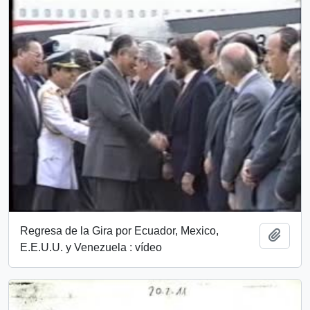
Regresa de la Gira por Ecuador, Mexico,
Add t
E.E.U.U. y Venezuela : vídeo