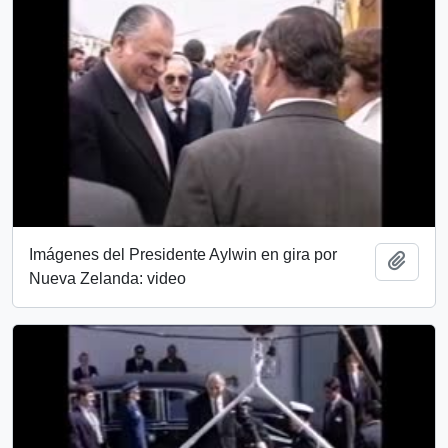
Imágenes del Presidente Aylwin en gira por
Add t
Nueva Zelanda: video