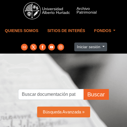
Skip to main content
QUIENES SOMOS
SITIOS DE INTERÉS
FONDOS
Iniciar sesión
Buscar
Búsqueda Avanzada »