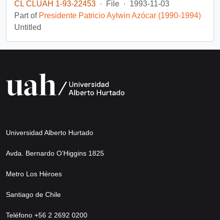
CL CLUAH 1-93-22453
·
File
·
1993-11-03
Part of
Presidente Patricio Aylwin Azócar (1990-1994)
Untitled
Universidad Alberto Hurtado
Avda. Bernardo O’Higgins 1825
Metro Los Héroes
Santiago de Chile
Teléfono +56 2 2692 0200