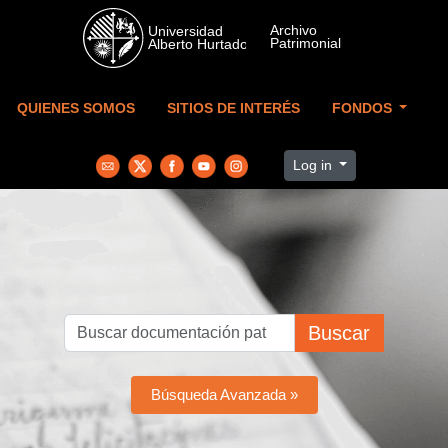
Skip to main content
QUIENES SOMOS
SITIOS DE INTERÉS
FONDOS
Log in
Buscar
Búsqueda Avanzada »