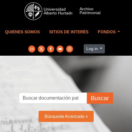
Skip to main content
QUIENES SOMOS
SITIOS DE INTERÉS
FONDOS
Log in
Buscar
Búsqueda Avanzada »