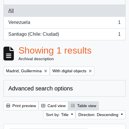
All
Venezuela
1
, 1 results
Santiago (Chile: Ciudad)
1
, 1 results
Showing 1 results
Archival description
Remove filter:
Remove filter:
Madrid, Guillermina
With digital objects
Advanced search options
Print preview
Card view
Table view
Sort by: Title
Direction: Descending