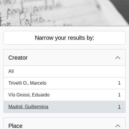
Narrow your results by:
Creator
All
Trivelli O., Marcelo
1
, 1 results
Vío Grossi, Eduardo
1
, 1 results
Madrid, Guillermina
1
, 1 results
Place