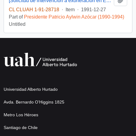
[Solicitud de intervención a exoneración en Embajada de Venezuela dirigida al Presidente Patricio Aylwin]
CL CLUAH 1-91-28718
·
Item
·
1991-12-27
Part of
Presidente Patricio Aylwin Azócar (1990-1994)
Untitled
Universidad Alberto Hurtado
Avda. Bernardo O’Higgins 1825
Metro Los Héroes
Santiago de Chile