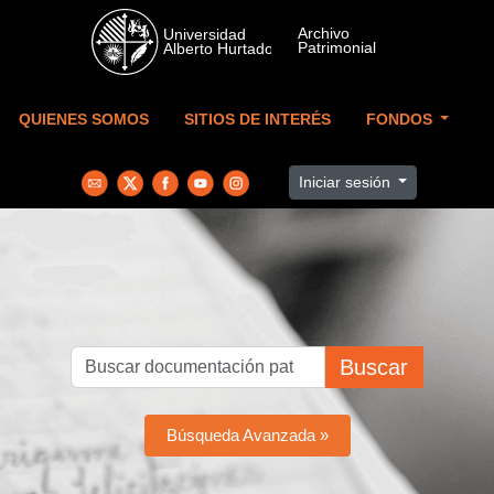
Skip to main content
QUIENES SOMOS
SITIOS DE INTERÉS
FONDOS
Iniciar sesión
Buscar
Búsqueda Avanzada »