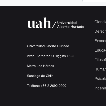
Cienci
Derec
Econo
Universidad Alberto Hurtado
Educa
Avda. Bernardo O’Higgins 1825
Filosof
Metro Los Héroes
Human
Santiago de Chile
Psicol
Teléfono +56 2 2692 0200
Ingeni