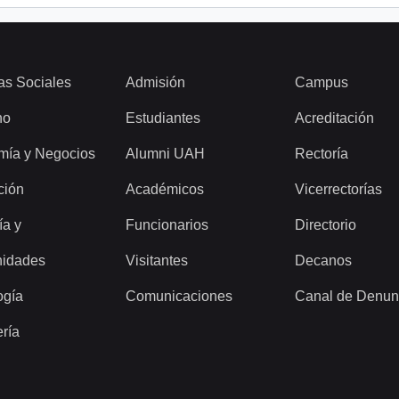
as Sociales
Admisión
Campus
ho
Estudiantes
Acreditación
mía y Negocios
Alumni UAH
Rectoría
ción
Académicos
Vicerrectorías
ía y
Funcionarios
Directorio
idades
Visitantes
Decanos
ogía
Comunicaciones
Canal de Denun
ería