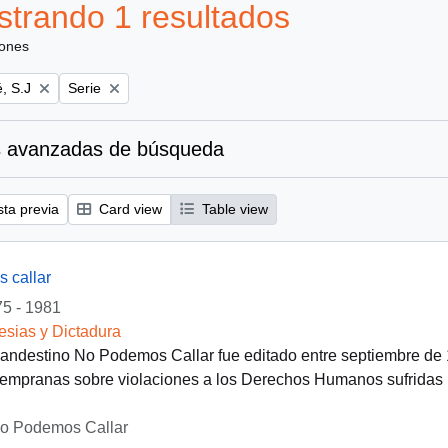
trando 1 resultados
iones
Remove filter:
, S.J
Serie
 avanzadas de búsqueda
sta previa
Card view
Table view
 callar
5 - 1981
lesias y Dictadura
clandestino No Podemos Callar fue editado entre septiembre de
empranas sobre violaciones a los Derechos Humanos sufridas po
No Podemos Callar