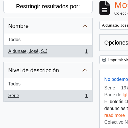
Mos
Restringir resultados por:
Colecc
Remove filter:
Nombre
Aldunate, José
Todos
Opciones
Aldunate, José, S.J
1
, 1 resultados
Imprimir vi
Nivel de descripción
No podemos
Todos
Serie
·
197
Parte de
Ig
Serie
1
, 1 resultados
El boletín 
denuncias t
read more
Colectivo 