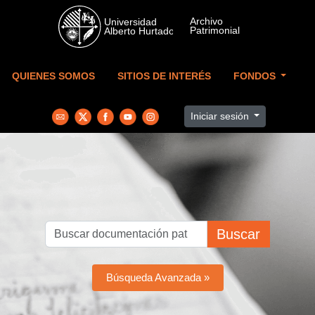
Skip to main content
QUIENES SOMOS
SITIOS DE INTERÉS
FONDOS
Iniciar sesión
Buscar
Búsqueda Avanzada »