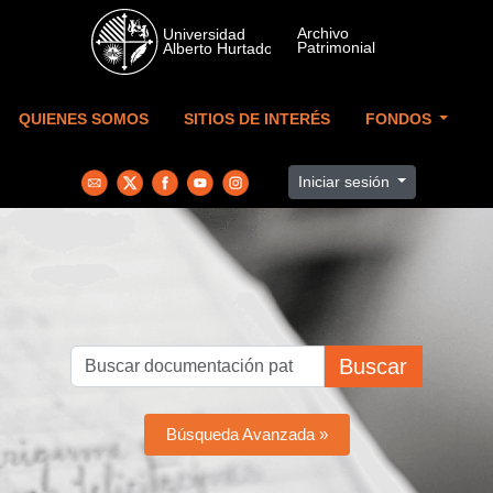
Skip to main content
QUIENES SOMOS
SITIOS DE INTERÉS
FONDOS
Iniciar sesión
Buscar
Búsqueda Avanzada »