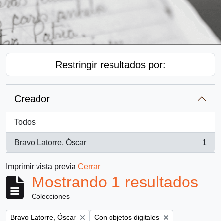
Restringir resultados por:
Creador
Todos
Bravo Latorre, Óscar
1
, 1 resultados
Imprimir vista previa
Cerrar
Mostrando 1 resultados
Colecciones
Remove filter:
Remove filter:
Bravo Latorre, Óscar
Con objetos digitales