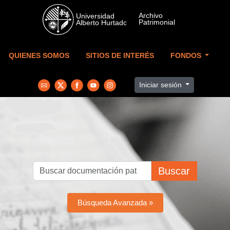
Skip to main content
QUIENES SOMOS
SITIOS DE INTERÉS
FONDOS
Iniciar sesión
Buscar
Búsqueda Avanzada »