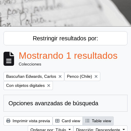
Restringir resultados por:
Mostrando 1 resultados
Colecciones
Remove filter:
Remove filter:
Bascuñan Edwards, Carlos
Penco (Chile)
Remove filter:
Con objetos digitales
Opciones avanzadas de búsqueda
Imprimir vista previa
Card view
Table view
Ordenar por: Título
Dirección: Descendente