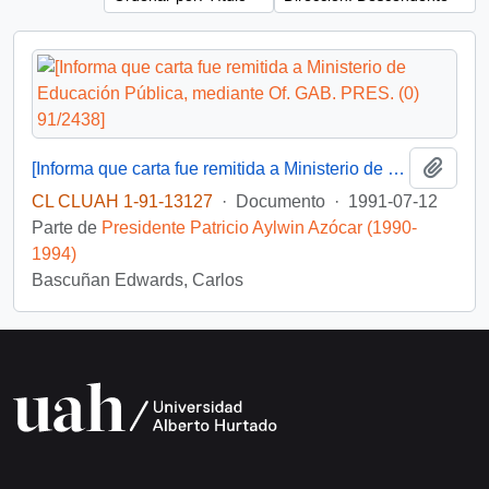
Añadi
[Informa que carta fue remitida a Ministerio de Educación Pública, mediante Of. GAB. PRES. (0) 91/2438]
CL CLUAH 1-91-13127
·
Documento
·
1991-07-12
Parte de
Presidente Patricio Aylwin Azócar (1990-
1994)
Bascuñan Edwards, Carlos