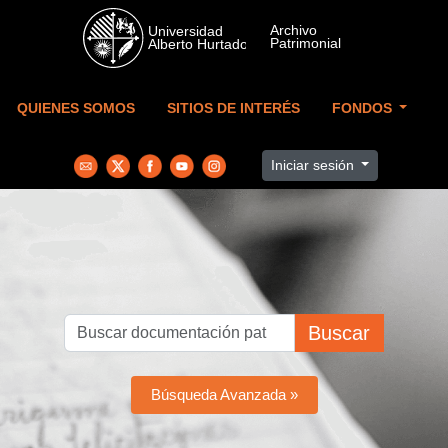
Skip to main content
QUIENES SOMOS
SITIOS DE INTERÉS
FONDOS
Iniciar sesión
Buscar
Búsqueda Avanzada »