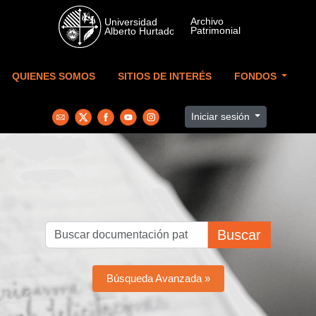
Skip to main content
QUIENES SOMOS
SITIOS DE INTERÉS
FONDOS
Iniciar sesión
Buscar
Búsqueda Avanzada »