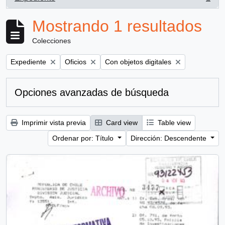
, 1 resultados
Mostrando 1 resultados
Colecciones
Remove filter:
Remove filter:
Remove filter:
Expediente
Oficios
Con objetos digitales
Opciones avanzadas de búsqueda
Imprimir vista previa
Card view
Table view
Ordenar por: Título
Dirección: Descendente