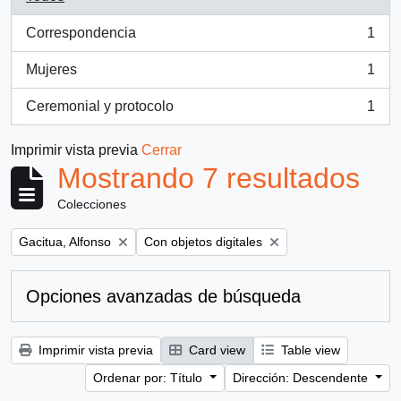
Correspondencia
1
, 1 resultados
Mujeres
1
, 1 resultados
Ceremonial y protocolo
1
, 1 resultados
Imprimir vista previa
Cerrar
Mostrando 7 resultados
Colecciones
Remove filter:
Remove filter:
Gacitua, Alfonso
Con objetos digitales
Opciones avanzadas de búsqueda
Imprimir vista previa
Card view
Table view
Ordenar por: Título
Dirección: Descendente