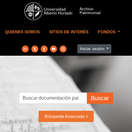
Skip to main content
QUIENES SOMOS
SITIOS DE INTERÉS
FONDOS
Iniciar sesión
Buscar
Búsqueda Avanzada »