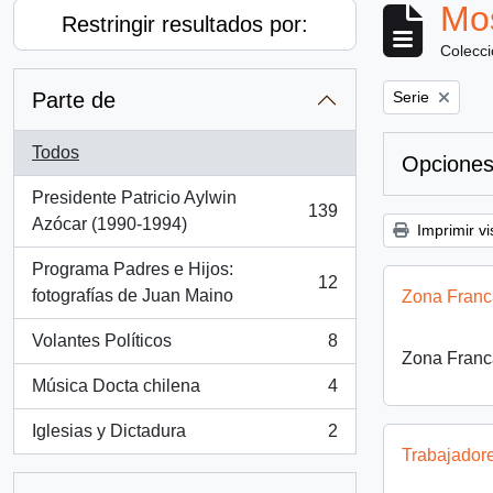
Mos
Restringir resultados por:
Colecc
Remove filter:
Parte de
Serie
Todos
Opciones
Presidente Patricio Aylwin
139
, 139 resultados
Azócar (1990-1994)
Imprimir vi
Programa Padres e Hijos:
12
, 12 resultados
fotografías de Juan Maino
Zona Franc
Volantes Políticos
8
, 8 resultados
Zona Franc
Música Docta chilena
4
, 4 resultados
Iglesias y Dictadura
2
, 2 resultados
Trabajador