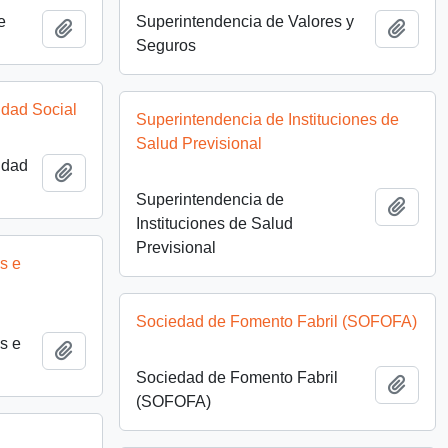
e
Superintendencia de Valores y
Añadir al portapapeles
Añadi
Seguros
idad Social
Superintendencia de Instituciones de
Salud Previsional
idad
Añadir al portapapeles
Superintendencia de
Añadi
Instituciones de Salud
Previsional
s e
Sociedad de Fomento Fabril (SOFOFA)
s e
Añadir al portapapeles
Sociedad de Fomento Fabril
Añadi
(SOFOFA)