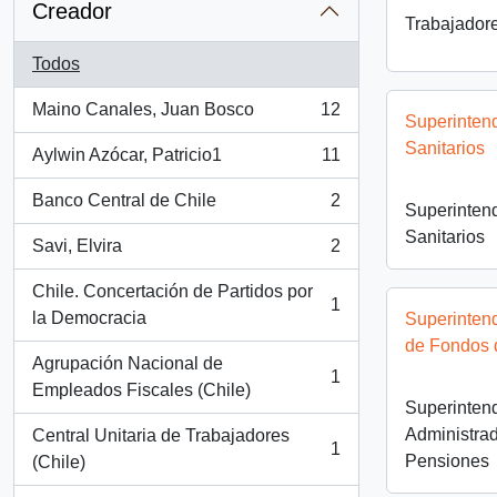
Creador
Trabajador
Todos
Maino Canales, Juan Bosco
12
, 12 resultados
Superintend
Sanitarios
Aylwin Azócar, Patricio1
11
, 11 resultados
Banco Central de Chile
2
Superintend
, 2 resultados
Sanitarios
Savi, Elvira
2
, 2 resultados
Chile. Concertación de Partidos por
1
, 1 resultados
la Democracia
Superinten
de Fondos 
Agrupación Nacional de
1
, 1 resultados
Empleados Fiscales (Chile)
Superinten
Administra
Central Unitaria de Trabajadores
1
, 1 resultados
Pensiones
(Chile)