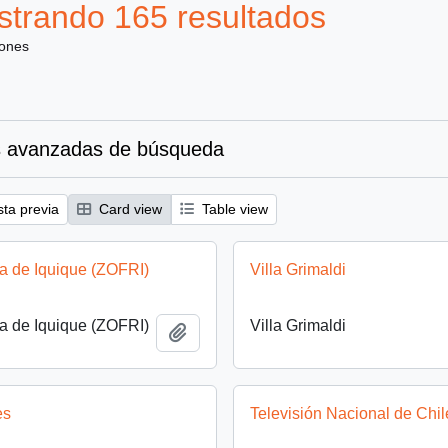
trando 165 resultados
iones
 avanzadas de búsqueda
sta previa
Card view
Table view
a de Iquique (ZOFRI)
Villa Grimaldi
a de Iquique (ZOFRI)
Villa Grimaldi
Añadir al portapapeles
es
Televisión Nacional de Chil