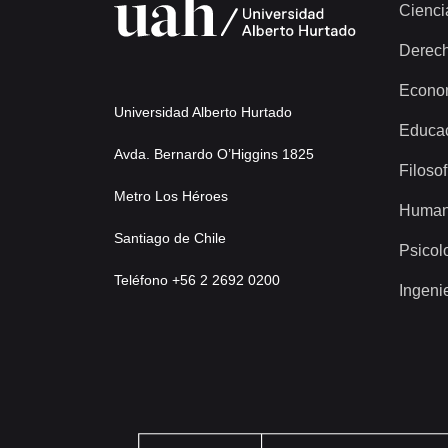
Cienci
Derec
Econo
Universidad Alberto Hurtado
Educa
Avda. Bernardo O’Higgins 1825
Filosof
Metro Los Héroes
Human
Santiago de Chile
Psicol
Teléfono +56 2 2692 0200
Ingeni