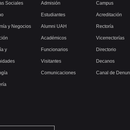
as Sociales
Admisión
Campus
ho
Estudiantes
Acreditación
mía y Negocios
Alumni UAH
Rectoría
ción
Académicos
Vicerrectorías
ía y
Funcionarios
Directorio
idades
Visitantes
Decanos
ogía
Comunicaciones
Canal de Denun
ería