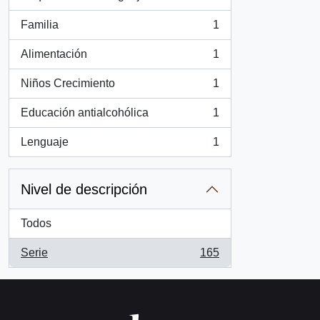
, 2 resultados
Familia
1
, 1 resultados
Alimentación
1
, 1 resultados
Niños Crecimiento
1
, 1 resultados
Educación antialcohólica
1
, 1 resultados
Lenguaje
1
, 1 resultados
Nivel de descripción
Todos
Serie
165
, 165 resultados