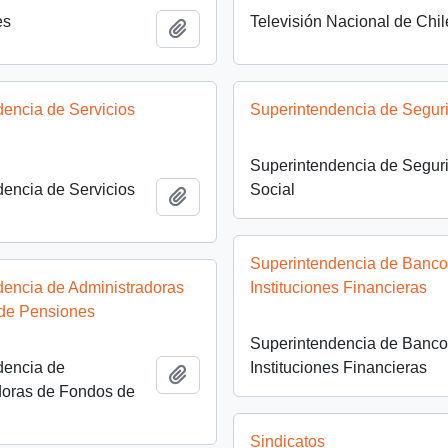
es
Televisión Nacional de Chil
Añadir al portapapeles
encia de Servicios
Superintendencia de Segur
Superintendencia de Segur
encia de Servicios
Social
Añadir al portapapeles
Superintendencia de Banco
dencia de Administradoras
Instituciones Financieras
de Pensiones
Superintendencia de Banco
dencia de
Instituciones Financieras
Añadir al portapapeles
doras de Fondos de
Sindicatos