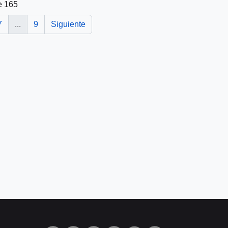
e 165
7
...
9
Siguiente