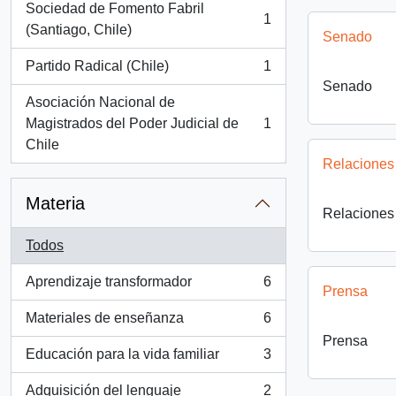
Sociedad de Fomento Fabril
1
, 1 resultados
(Santiago, Chile)
Senado
Partido Radical (Chile)
1
, 1 resultados
Senado
Asociación Nacional de
Magistrados del Poder Judicial de
1
, 1 resultados
Chile
Relaciones 
Materia
Relaciones 
Todos
Aprendizaje transformador
6
, 6 resultados
Prensa
Materiales de enseñanza
6
, 6 resultados
Prensa
Educación para la vida familiar
3
, 3 resultados
Adquisición del lenguaje
2