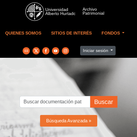
Skip to main content
QUIENES SOMOS
SITIOS DE INTERÉS
FONDOS
Iniciar sesión
Buscar
Búsqueda Avanzada »