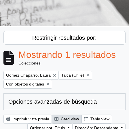
Restringir resultados por:
Mostrando 1 resultados
Colecciones
Remove filter:
Remove filter:
Gómez Chaparro, Laura
Talca (Chile)
Remove filter:
Con objetos digitales
Opciones avanzadas de búsqueda
Imprimir vista previa
Card view
Table view
Ordenar por: Título
Dirección: Descendente