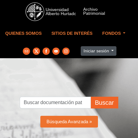
Skip to main content
QUIENES SOMOS
SITIOS DE INTERÉS
FONDOS
Iniciar sesión
Buscar
Búsqueda Avanzada »