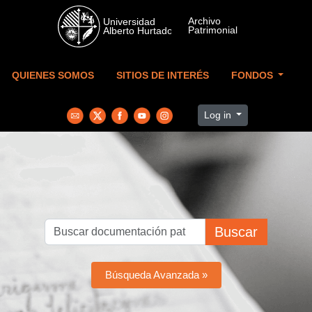
Skip to main content
QUIENES SOMOS
SITIOS DE INTERÉS
FONDOS
Log in
Buscar
Búsqueda Avanzada »