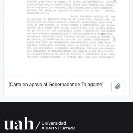
[Carta en apoyo al Gobernador de Talagante]
Add t