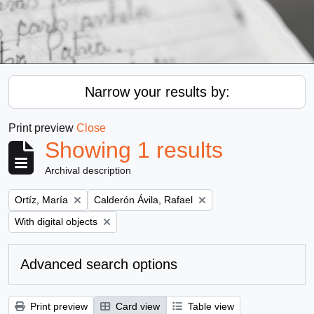
Narrow your results by:
Print preview
Close
Showing 1 results
Archival description
Remove filter:
Remove filter:
Ortíz, María
Calderón Ávila, Rafael
Remove filter:
With digital objects
Advanced search options
Print preview
Card view
Table view