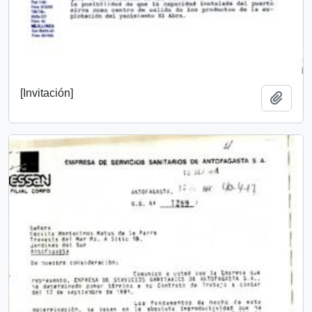
[Invitación]
Añadi