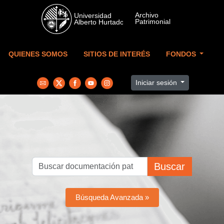
Skip to main content
QUIENES SOMOS
SITIOS DE INTERÉS
FONDOS
Iniciar sesión
Buscar
Búsqueda Avanzada »