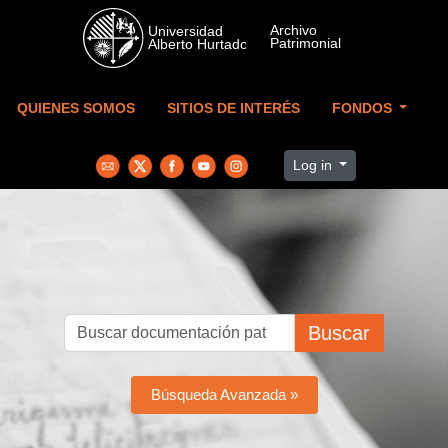
Skip to main content
QUIENES SOMOS
SITIOS DE INTERÉS
FONDOS
Log in
Buscar
Búsqueda Avanzada »