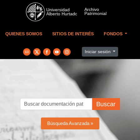
Skip to main content
QUIENES SOMOS
SITIOS DE INTERÉS
FONDOS
Iniciar sesión
Buscar
Búsqueda Avanzada »