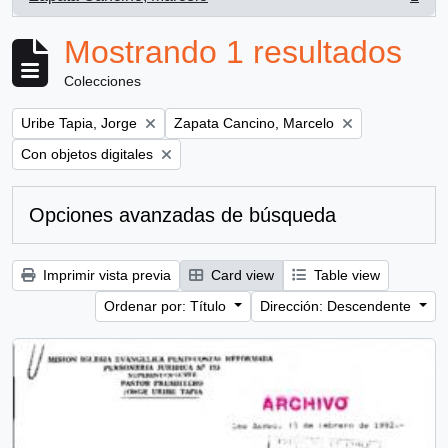
, 1 resultados
Mostrando 1 resultados
Colecciones
Remove filter:
Remove filter:
Uribe Tapia, Jorge
Zapata Cancino, Marcelo
Remove filter:
Con objetos digitales
Opciones avanzadas de búsqueda
Imprimir vista previa
Card view
Table view
Ordenar por: Título
Dirección: Descendente