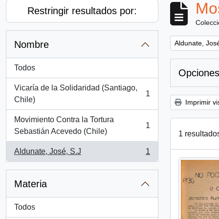
Mos
Restringir resultados por:
Colecc
Remove filter:
Nombre
Aldunate, José
Todos
Opciones
Vicaría de la Solidaridad (Santiago,
1
, 1 resultados
Chile)
Imprimir vi
Movimiento Contra la Tortura
1
, 1 resultados
Sebastián Acevedo (Chile)
1 resultado
Aldunate, José, S.J
1
, 1 resultados
Materia
Todos