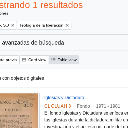
trando 1 resultados
iones
Remove filter:
, S.J
Teología de la liberación
 avanzadas de búsqueda
sta previa
Card view
Table view
s con objetos digitales
Iglesias y Dictadura
CL CLUAH 3
·
Fondo
·
1971 - 1981
El fondo Iglesias y Dictadura se enfoca e
las iglesias durante la dictadura militar 
investigación y el acceso por parte del pú