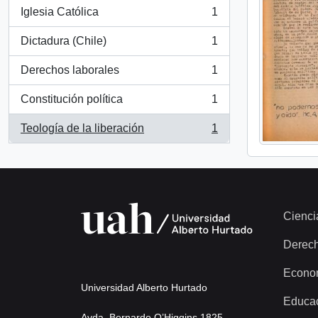
Iglesia Católica
1
, 1 resultados
Dictadura (Chile)
1
, 1 resultados
Derechos laborales
1
, 1 resultados
Constitución política
1
, 1 resultados
Teología de la liberación
1
, 1 resultados
Cienci
Derec
Econo
Universidad Alberto Hurtado
Educa
Avda. Bernardo O’Higgins 1825