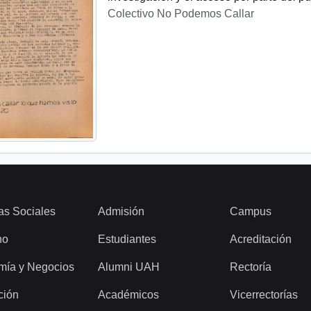
Colectivo No Podemos Callar
as Sociales
Admisión
Campus
ho
Estudiantes
Acreditación
mía y Negocios
Alumni UAH
Rectoría
ción
Académicos
Vicerrectorías