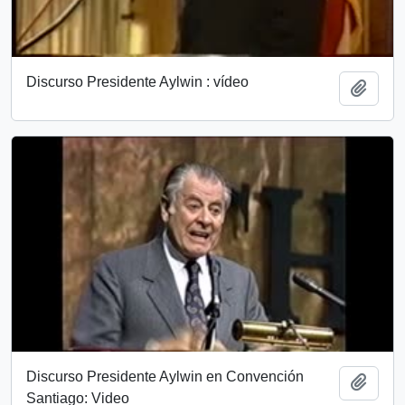
Discurso Presidente Aylwin : vídeo
Add t
Discurso Presidente Aylwin en Convención
Add t
Santiago: Video