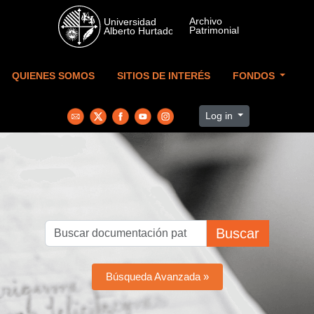
Skip to main content
QUIENES SOMOS
SITIOS DE INTERÉS
FONDOS
Log in
Buscar
Búsqueda Avanzada »