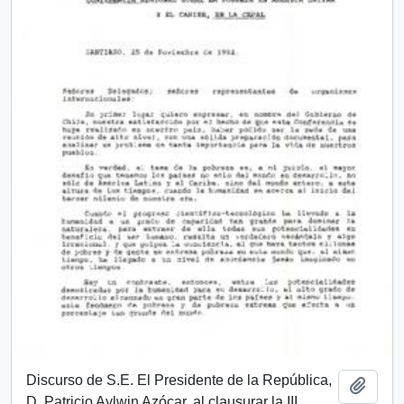
Discurso de S.E. El Presidente de la República,
Add t
D. Patricio Aylwin Azócar, al clausurar la III