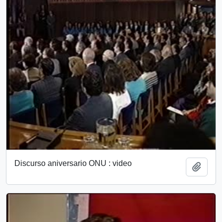
Discurso aniversario ONU : video
Add t