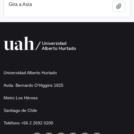
Gira a Asia
Add t
Universidad Alberto Hurtado
Avda. Bernardo O’Higgins 1825
Metro Los Héroes
Santiago de Chile
Teléfono +56 2 2692 0200