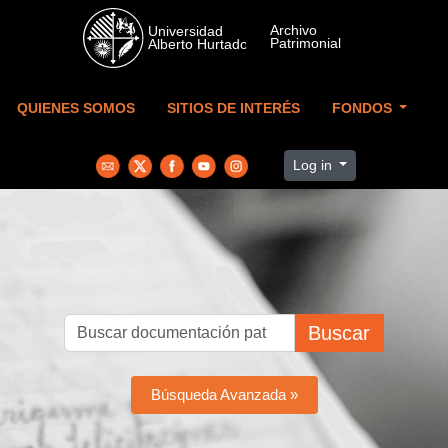
Skip to main content
QUIENES SOMOS
SITIOS DE INTERÉS
FONDOS
Log in
Buscar
Búsqueda Avanzada »