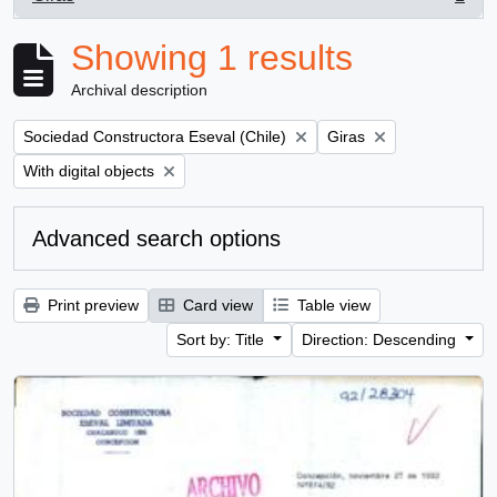
, 1 results
Showing 1 results
Archival description
Remove filter:
Remove filter:
Sociedad Constructora Eseval (Chile)
Giras
Remove filter:
With digital objects
Advanced search options
Print preview
Card view
Table view
Sort by: Title
Direction: Descending