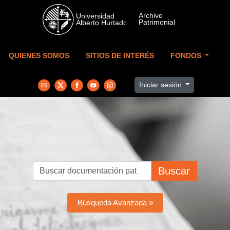
Skip to main content
QUIENES SOMOS
SITIOS DE INTERÉS
FONDOS
Iniciar sesión
Buscar
Búsqueda Avanzada »