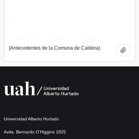
[Antecedentes de la Comuna de Caldera)
Añadi
Universidad Alberto Hurtado
Avda. Bernardo O’Higgins 1825