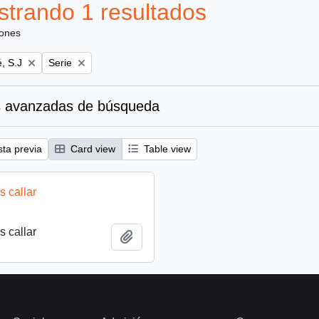
trando 1 resultados
iones
Remove filter:
, S.J
Serie
 avanzadas de búsqueda
sta previa
Card view
Table view
 callar
 callar
Añadir al portapapeles