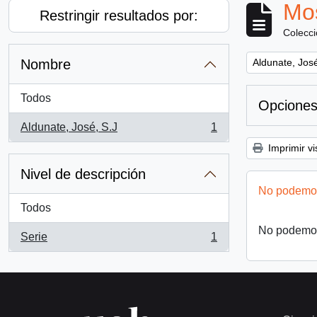
Mos
Restringir resultados por:
Colecc
Remove filter:
Nombre
Aldunate, José
Todos
Opciones
Aldunate, José, S.J
1
, 1 resultados
Imprimir vi
Nivel de descripción
No podemos
Todos
No podemos
Serie
1
, 1 resultados