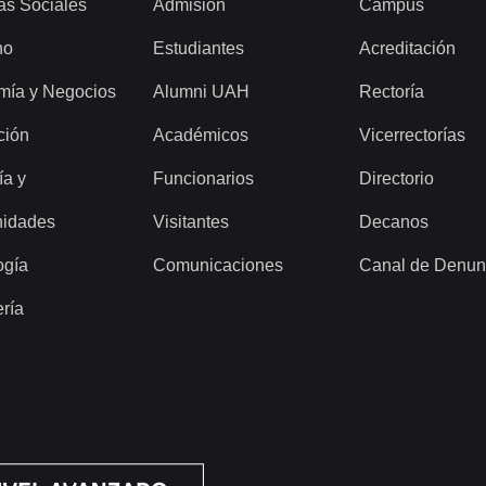
as Sociales
Admisión
Campus
ho
Estudiantes
Acreditación
mía y Negocios
Alumni UAH
Rectoría
ción
Académicos
Vicerrectorías
ía y
Funcionarios
Directorio
idades
Visitantes
Decanos
ogía
Comunicaciones
Canal de Denun
ería