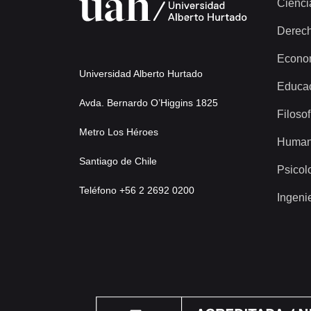
Cienci
Derec
Econo
Universidad Alberto Hurtado
Educa
Avda. Bernardo O’Higgins 1825
Filosof
Metro Los Héroes
Human
Santiago de Chile
Psicol
Teléfono +56 2 2692 0200
Ingeni