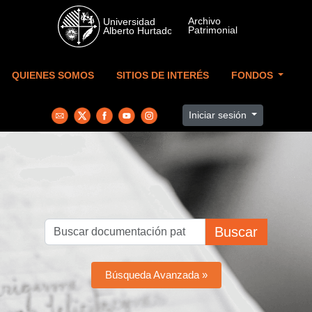
Skip to main content
QUIENES SOMOS
SITIOS DE INTERÉS
FONDOS
Iniciar sesión
Buscar
Búsqueda Avanzada »