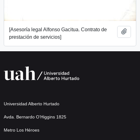
[Asesoría legal Alfonso Gacitua. Contrato de
Añadi
prestación de servicios]
Universidad Alberto Hurtado
Avda. Bernardo O’Higgins 1825
Metro Los Héroes