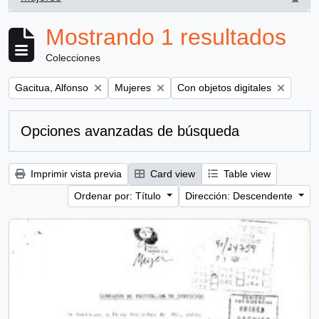
, 1 resultados
Mostrando 1 resultados
Colecciones
Remove filter:
Remove filter:
Remove filter:
Gacitua, Alfonso
Mujeres
Con objetos digitales
Opciones avanzadas de búsqueda
Imprimir vista previa
Card view
Table view
Ordenar por: Título
Dirección: Descendente