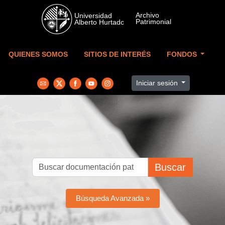
Skip to main content
QUIENES SOMOS
SITIOS DE INTERÉS
FONDOS
Iniciar sesión
Buscar
Búsqueda Avanzada »