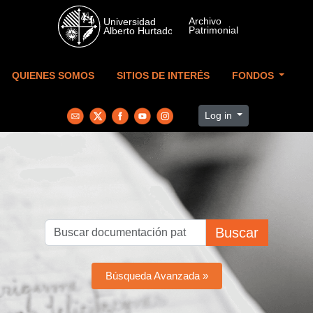
Skip to main content
QUIENES SOMOS
SITIOS DE INTERÉS
FONDOS
Log in
Buscar
Búsqueda Avanzada »